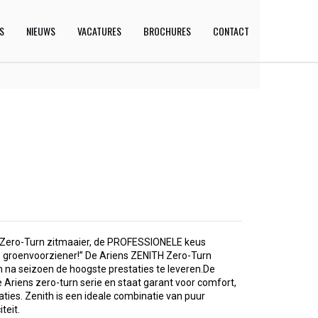
ES
NIEUWS
VACATURES
BROCHURES
CONTACT
h Zero-Turn zitmaaier, de PROFESSIONELE keus
 groenvoorziener!” De Ariens ZENITH Zero-Turn
 na seizoen de hoogste prestaties te leveren.De
de Ariens zero-turn serie en staat garant voor comfort,
ties. Zenith is een ideale combinatie van puur
teit.