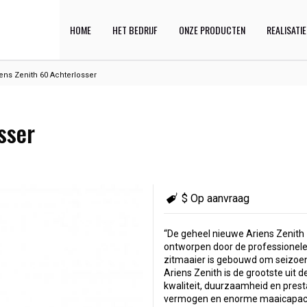
HOME
HET BEDRIJF
ONZE PRODUCTEN
REALISATI
ens Zenith 60 Achterlosser
sser
$ Op aanvraag
“De geheel nieuwe Ariens Zenit
ontworpen door de professionele
zitmaaier is gebouwd om seizoen
Ariens Zenith is de grootste uit 
kwaliteit, duurzaamheid en presta
vermogen en enorme maaicapaci