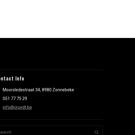
.
ontact Info
Moorsledestraat 34, 8980 Zonnebeke
051 77 75 29
info@cruydt.be