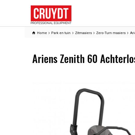
Home
Park en tuin
Zitmaaiers
Zero-Turn maaiers
Ari
Ariens Zenith 60 Achterlo