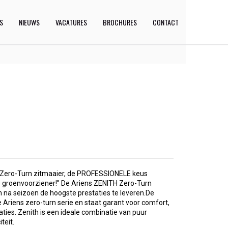
ES
NIEUWS
VACATURES
BROCHURES
CONTACT
h Zero-Turn zitmaaier, de PROFESSIONELE keus
 groenvoorziener!” De Ariens ZENITH Zero-Turn
 na seizoen de hoogste prestaties te leveren.De
de Ariens zero-turn serie en staat garant voor comfort,
ties. Zenith is een ideale combinatie van puur
teit.