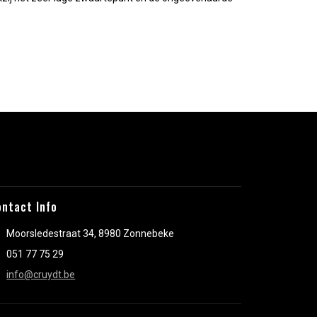
.
ontact Info
Moorsledestraat 34, 8980 Zonnebeke
051 77 75 29
info@cruydt.be