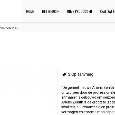
HOME
HET BEDRIJF
ONZE PRODUCTEN
REALISATI
ens Zenith 60
$ Op aanvraag
“De geheel nieuwe Ariens Zenit
ontworpen door de professionele
zitmaaier is gebouwd om seizoen
Ariens Zenith is de grootste uit 
kwaliteit, duurzaamheid en presta
vermogen en enorme maaicapaci