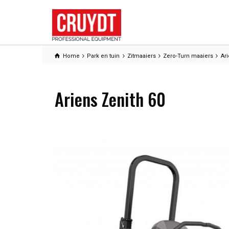
Home
Park en tuin
Zitmaaiers
Zero-Turn maaiers
Ari
Ariens Zenith 60