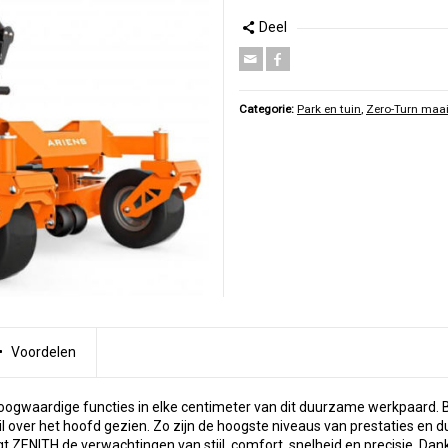
Deel
Categorie:
Park en tuin
,
Zero-Turn maai
Voordelen
oogwaardige functies in elke centimeter van dit duurzame werkpaard. B
il over het hoofd gezien. Zo zijn de hoogste niveaus van prestaties en
t ZENITH de verwachtingen van stijl, comfort, snelheid en precisie. Da