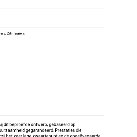
ers
,
Zitmaaiers
ij dit beproefde ontwerp, gebaseerd op
 duurzaamheid gegarandeerd. Prestaties die
nkzij het zeer lage zwaartepunt en de ongeëvenaarde