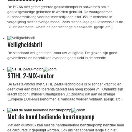
De BG 66 met geïntegreerde geluidsdemper is ontworpen om in
geluidsgevoelige gebieden te worden gebruikt. De waargenomen
ruisonderdrukking voor het menselijk oor is tot 35%** verbeterd in
vergelijking met het vorige model. Zelfs met de lage geluidsemissie is de
BG 66 een betrouwbare helper met hoge blaaskracht. (gelijk. afb.)
Veiligheidsbril
De standaard veiligheidsbril, voor uw veiligheid. De glazen zijn goed
geventileerd en beschikken over een goed zicht in de breedte.
STIHL 2-MIX-motor
De tweetaktmotor met STIHL 2-MIX-technologie is bijzonder krachtig en
geeft over een breed toerentalgebied een hoog koppel vrij. Ondanks zijn
kracht stoot hij minder uitlaatgassen uit, zodanig dat aan de strenge
Europese EUII-emissienormen al vandaag worden voldaan. (gelijk. afb.)
Met de hand bediende benzinepomp
Met een duimdruk kan met de handbediende benzinepomp benzine naar
de carburateur gepompt worden. Ook als het apparaat lange tijd niet