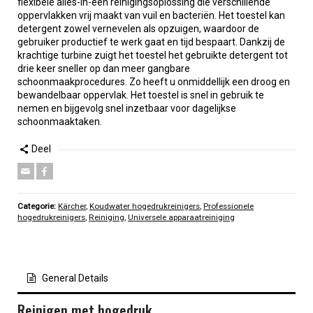
flexibele alles-in-één reinigingsoplossing die verschillende
oppervlakken vrij maakt van vuil en bacteriën. Het toestel kan
detergent zowel vernevelen als opzuigen, waardoor de
gebruiker productief te werk gaat en tijd bespaart. Dankzij de
krachtige turbine zuigt het toestel het gebruikte detergent tot
drie keer sneller op dan meer gangbare
schoonmaakprocedures. Zo heeft u onmiddellijk een droog en
bewandelbaar oppervlak. Het toestel is snel in gebruik te
nemen en bijgevolg snel inzetbaar voor dagelijkse
schoonmaaktaken.
Deel
Categorie:
Kärcher
,
Koudwater hogedrukreinigers
,
Professionele
hogedrukreinigers
,
Reiniging
,
Universele apparaatreiniging
General Details
Reinigen met hogedruk