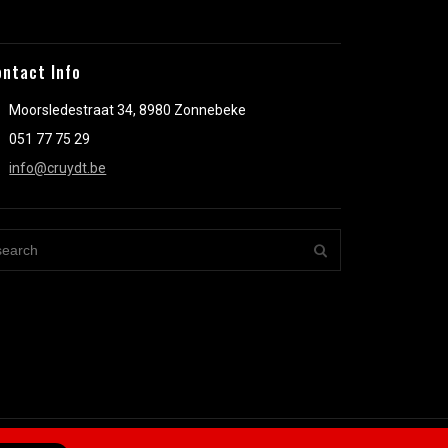
ontact Info
Moorsledestraat 34, 8980 Zonnebeke
051 77 75 29
info@cruydt.be