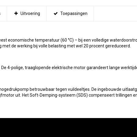
s
Uitvoering
Toepassingen
meest economische temperatuur (60 °C) – bij een volledige waterdoorst
ng met de werking bij volle belasting met wel 20 procent gereduceerd.
. De 4-polige, traaglopende elektrische motor garandeert lange werktijd
e hogedrukpomp betrouwbaar tegen vuildeeltjes. De ingebouwde uitlaatg
jfmotor uit. Het Soft-Demping-systeem (SDS) compenseert trillingen e