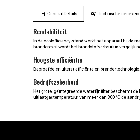
General Details
Technische gegeven
Rendabiliteit
In de
eco!efficiency
-stand werkt het apparaat bij de 
brandercycli wordt het brandstofverbruik in vergelijki
Hoogste efficiëntie
Beproefde en uiterst efficiënte en brandertechnologie
Bedrijfszekerheid
Het grote, geïntegreerde waterfijnfilter beschermt d
uitlaatgastemperatuur van meer dan 300 °C de aandri