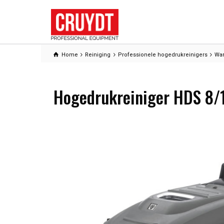
Home
Reiniging
Professionele hogedrukreinigers
War
Hogedrukreiniger HDS 8/