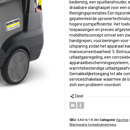
bediening, een spuitlanshouder, e
draaibare slanghaspel voor een s
Reinigingsprestaties Een bijzond
gepatenteerde sproeiertechnologi
hogere pompefficiëntie. Het toeb
toepassingen en precies afgestem
mobiliteitsconcept omvat een zw
handgrepen, voorzieningen voor 
uitsparing zodat het apparaat k
manoeuvreerbaarheid. 5. Betrou
uitlaatgasregeling, een corrosiebe
apparaatbeschermingssysteem, e
warmtebestendige uitlaatgasafvo
Gemakkelijketoegang tot alle c
serviceschakelaar waarmee de 
zich een probleem voordoet.
Deel
SKU:
KAR-8/18-4M
Categorie:
Kärcher
,
Warmwater hogedrukreinigers