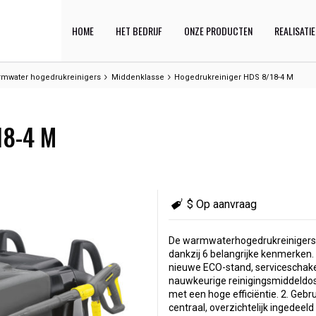
HOME
HET BEDRIJF
ONZE PRODUCTEN
REALISATI
mwater hogedrukreinigers
Middenklasse
Hogedrukreiniger HDS 8/18-4 M
18-4 M
$ Op aanvraag
De warmwaterhogedrukreinigers 
dankzij 6 belangrijke kenmerken.
nieuwe ECO-stand, serviceschakel
nauwkeurige reinigingsmiddeldo
met een hoge efficiëntie. 2. Geb
centraal, overzichtelijk ingedeel