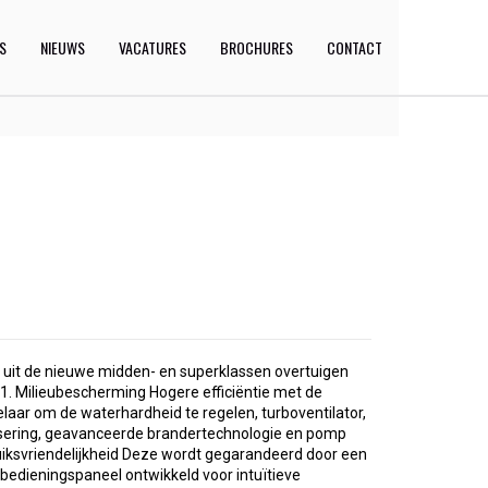
ES
NIEUWS
VACATURES
BROCHURES
CONTACT
uit de nieuwe midden- en superklassen overtuigen
 1. Milieubescherming Hogere efficiëntie met de
aar om de waterhardheid te regelen, turboventilator,
sering, geavanceerde brandertechnologie en pomp
ruiksvriendelijkheid Deze wordt gegarandeerd door een
d bedieningspaneel ontwikkeld voor intuïtieve