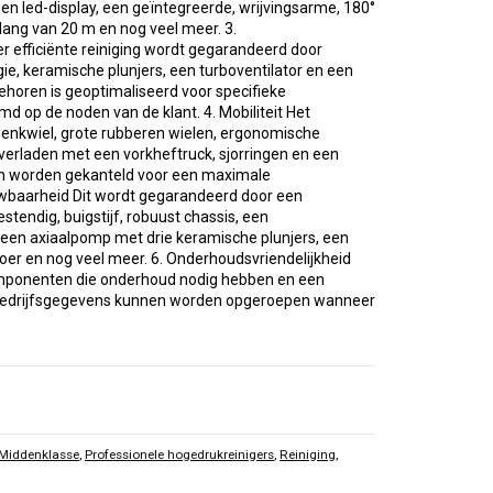
en led-display, een geïntegreerde, wrijvingsarme, 180°
lang van 20 m en nog veel meer. 3.
er efficiënte reiniging wordt gegarandeerd door
e, keramische plunjers, een turboventilator en een
ehoren is geoptimaliseerd voor specifieke
d op de noden van de klant. 4. Mobiliteit Het
enkwiel, grote rubberen wielen, ergonomische
verladen met een vorkheftruck, sjorringen en een
an worden gekanteld voor een maximale
wbaarheid Dit wordt gegarandeerd door een
stendig, buigstijf, robuust chassis, een
en axiaalpomp met drie keramische plunjers, een
er en nog veel meer. 6. Onderhoudsvriendelijkheid
omponenten die onderhoud nodig hebben en een
bedrijfsgegevens kunnen worden opgeroepen wanneer
Middenklasse
,
Professionele hogedrukreinigers
,
Reiniging
,