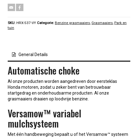
SKU:
HRX-537-VY
Categorie:
Benzine grasmaaiers
,
Grasmaaiers
,
Park en
tuin
General Details
Automatische choke
Al onze producten worden aangedreven door eersteklas
Honda motoren, zodat u zeker bent van betrouwbaar
startgedrag en onderhoudsarme producten. Al onze
grasmaaiers draaien op loodvrije benzine.
Versamow™ variabel
mulchsysteem
Met één handbeweging bepaalt u of het Versamow™ systeem