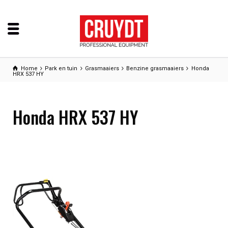
Home
Park en tuin
Grasmaaiers
Benzine grasmaaiers
Honda
HRX 537 HY
Honda HRX 537 HY