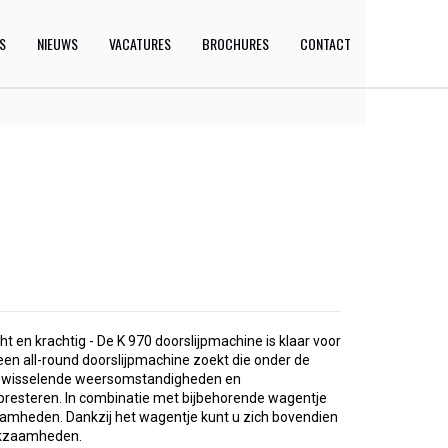
ES
NIEUWS
VACATURES
BROCHURES
CONTACT
t en krachtig - De K 970 doorslijpmachine is klaar voor
 een all-round doorslijpmachine zoekt die onder de
j wisselende weersomstandigheden en
presteren. In combinatie met bijbehorende wagentje
amheden. Dankzij het wagentje kunt u zich bovendien
rkzaamheden.