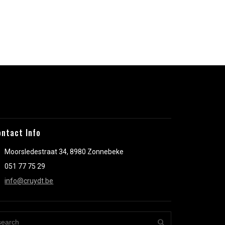
ontact Info
Moorsledestraat 34, 8980 Zonnebeke
051 77 75 29
info@cruydt.be