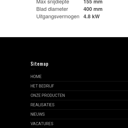
Max snijdiepte
155 mm
Blad diameter
400 mm
Uitgangsvermogen
4.8 kW
Sitemap
HOME
HET BEDRIJF
ONZE PRODUCTEN
REALISATIES
NIEUWS
VACATURES