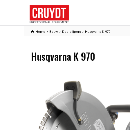
Home
Bouw
Doorslijpers
Husqvarna K 970
Husqvarna K 970