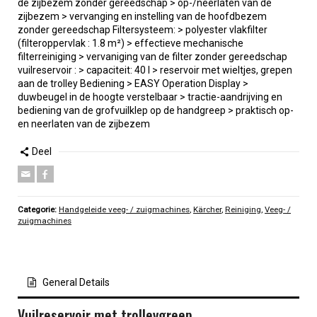
de zijbezem zonder gereedschap > op-/neerlaten van de
zijbezem > vervanging en instelling van de hoofdbezem
zonder gereedschap Filtersysteem: > polyester vlakfilter
(filteroppervlak : 1.8 m²) > effectieve mechanische
filterreiniging > vervaniging van de filter zonder gereedschap
vuilreservoir : > capaciteit: 40 l > reservoir met wieltjes, grepen
aan de trolley Bediening > EASY Operation Display >
duwbeugel in de hoogte verstelbaar > tractie-aandrijving en
bediening van de grofvuilklep op de handgreep > praktisch op-
en neerlaten van de zijbezem
Deel
Categorie:
Handgeleide veeg- / zuigmachines
,
Kärcher
,
Reiniging
,
Veeg- /
zuigmachines
General Details
Vuilreservoir met trolleygreep