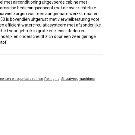
el met airconditioning uitgevoerde cabine met
onomische bedieningsconcept met de overzichtelijke
 stuurwiel zorgen voor een aangenaam werkklimaat en
0 is bovendien uitgerust met vierwielbesturing voor
n efficiënt watercirculatiesysteem met afzonderlijke
hikt voor gebruik in grote en kleine steden en
delijk en onderscheidt zich door een zeer geringe
stof.
eenten en openbare ruimte
,
Reiniging
,
Straatveegmachines