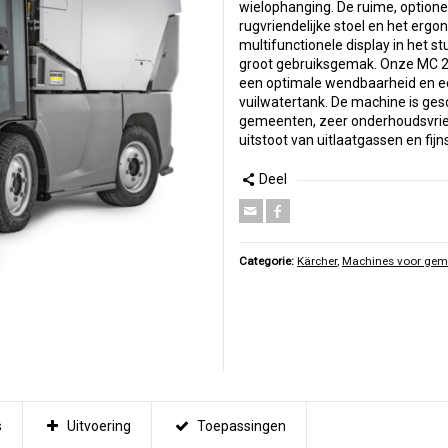
wielophanging. De ruime, optione
rugvriendelijke stoel en het erg
multifunctionele display in het
groot gebruiksgemak. Onze MC 25
een optimale wendbaarheid en ee
vuilwatertank. De machine is gesc
gemeenten, zeer onderhoudsvrien
uitstoot van uitlaatgassen en fijn
Deel
Categorie:
Kärcher
,
Machines voor gem
s
Uitvoering
Toepassingen