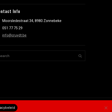
ontact Info
Moorsledestraat 34, 8980 Zonnebeke
051 77 75 29
info@cruydt.be
vacybeleid