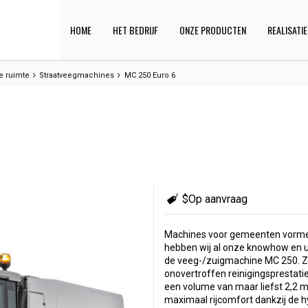
HOME
HET BEDRIJF
ONZE PRODUCTEN
REALISATI
e ruimte
Straatveegmachines
MC 250 Euro 6
$Op aanvraag
Machines voor gemeenten vormen 
hebben wij al onze knowhow en ui
de veeg-/zuigmachine MC 250. Z
onovertroffen reinigingsprestatie
een volume van maar liefst 2,2 m
maximaal rijcomfort dankzij de 