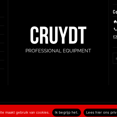
C
te maakt gebruik van cookies.
Ik begrijp het.
Lees hier ons pri