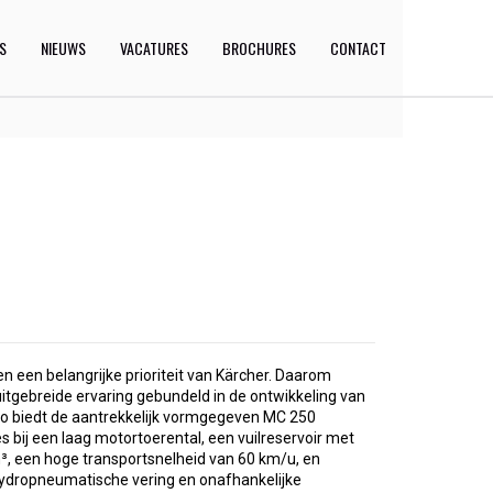
ES
NIEUWS
VACATURES
BROCHURES
CONTACT
een belangrijke prioriteit van Kärcher. Daarom
tgebreide ervaring gebundeld in de ontwikkeling van
o biedt de aantrekkelijk vormgegeven MC 250
s bij een laag motortoerental, een vuilreservoir met
³, een hoge transportsnelheid van 60 km/u, en
hydropneumatische vering en onafhankelijke