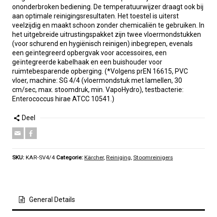
ononderbroken bediening. De temperatuurwijzer draagt ook bij
aan optimale reinigingsresultaten. Het toestel is uiterst
veelzijdig en maakt schoon zonder chemicaliën te gebruiken. In
het uitgebreide uitrustingspakket zijn twee vloermondstukken
(voor schurend en hygiënisch reinigen) inbegrepen, evenals
een geïntegreerd opbergvak voor accessoires, een
geïntegreerde kabelhaak en een buishouder voor
ruimtebesparende opberging. (*Volgens prEN 16615, PVC
vloer, machine: SG 4/4 (vloermondstuk met lamellen, 30
cm/sec, max. stoomdruk, min. VapoHydro), testbacterie:
Enterococcus hirae ATCC 10541.)
Deel
SKU:
KAR-SV4/4
Categorie:
Kärcher
,
Reiniging
,
Stoomreinigers
General Details