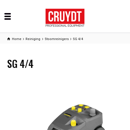
Home
Reiniging
Stoomreinigers
SG 4/4
SG 4/4