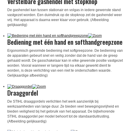
Verstelbare gashendel met stopknop
De gashendel kan tussen stationair en volgas in iedere gewenste stand
vastgezet worden. Een duimdruk op de stopknop zet de gashendel weer
vrij. Het apparaat is daarna weer klaar voor gebruik. (Afbeelding
gelijkaardig)
Bediening met één hand en softhandgreepzone
Ergonomisch gevormde bediening met softgreepzone. De bediening van
de apparaten gebeurt snel en veilig zonder dat de hand van de greep
gehaald wordt. De gasschakelaar kan in elke gewenste positie vastgezet
worden. Vooral wanneer er langere tijd na elkaar gewerkt dient te
worden, is deze verlichting van een niet te onderschatten waarde.
Gelijkaardige afbeelding)
Draaggordel
De STIHL draaggordels verlichten het werk aanzienlijk bij
werkzaamheden van lange duur. Ze bieden veel bewegingsvrijheid en
bieden veiligheid bij het gebruik van het apparaat. De bijbehorende
STIHL draaggordel per model behoort tot de standaarduitrusting.
(Afbeelding gelijkaardig)