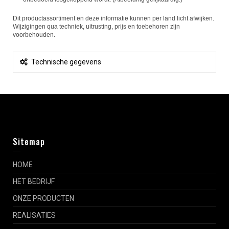
Dit productassortiment en deze informatie kunnen per land licht afwijken.
Wijzigingen qua techniek, uitrusting, prijs en toebehoren zijn
voorbehouden.
Technische gegevens
Sitemap
HOME
HET BEDRIJF
ONZE PRODUCTEN
REALISATIES