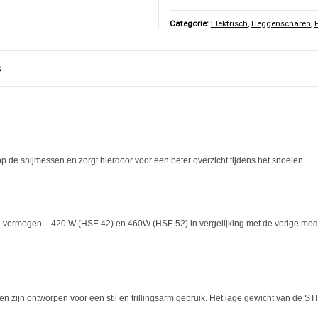
Categorie:
Elektrisch
,
Heggenscharen
,
s
 de snijmessen en zorgt hierdoor voor een beter overzicht tijdens het snoeien.
 vermogen – 420 W (HSE 42) en 460W (HSE 52) in vergelijking met de vorige modelle
.
 zijn ontworpen voor een stil en trillingsarm gebruik. Het lage gewicht van de ST