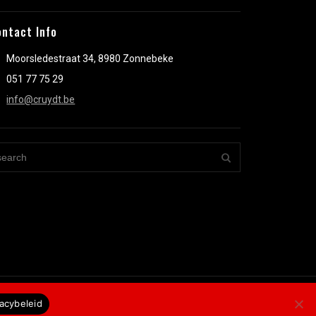
ontact Info
Moorsledestraat 34, 8980 Zonnebeke
051 77 75 29
info@cruydt.be
vacybeleid