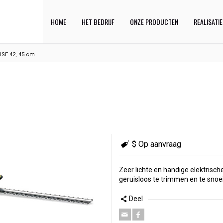
HOME
HET BEDRIJF
ONZE PRODUCTEN
REALISATI
 HSE 42, 45 cm
$ Op aanvraag
Zeer lichte en handige elektris
geruisloos te trimmen en te sno
Deel