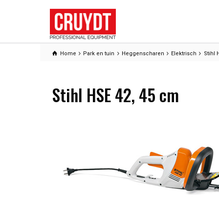
Home
Park en tuin
Heggenscharen
Elektrisch
Stihl
Stihl HSE 42, 45 cm