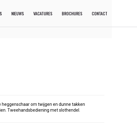
ES
NIEUWS
VACATURES
BROCHURES
CONTACT
che heggenschaar om twijgen en dunne takken
eien. Tweehandsbediening met slothendel.