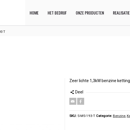
HOME
HET BEDRIJF
ONZE PRODUCTEN
REALISATI
93 T
Zeer lichte 1,3kW benzine kett
Deel
SKU:
S-MS-193-T
Categorie:
Benzine
,
K