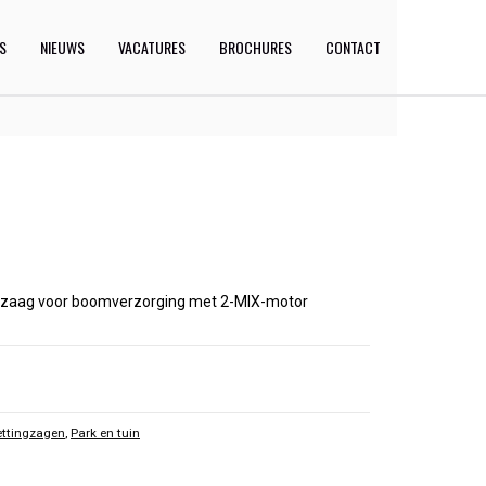
ES
NIEUWS
VACATURES
BROCHURES
CONTACT
ingzaag voor boomverzorging met 2-MIX-motor
ettingzagen
,
Park en tuin