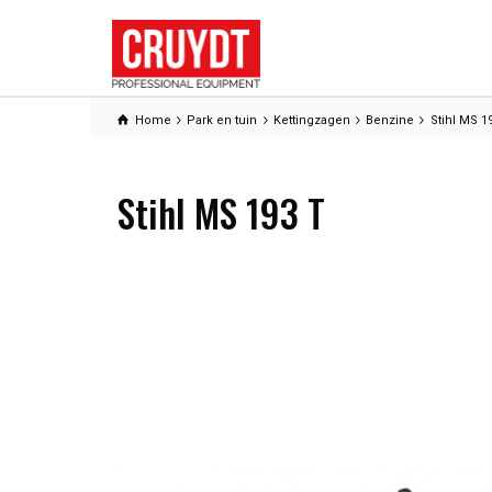
Home
Park en tuin
Kettingzagen
Benzine
Stihl MS 1
Stihl MS 193 T