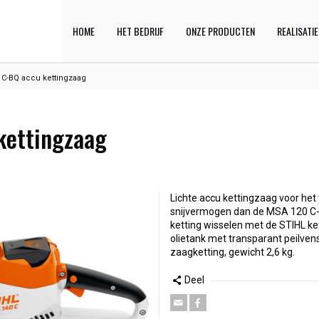
HOME
HET BEDRIJF
ONZE PRODUCTEN
REALISATI
 C-BQ accu kettingzaag
kettingzaag
Lichte accu kettingzaag voor he
snijvermogen dan de MSA 120 C-B
ketting wisselen met de STIHL ke
olietank met transparant peilve
zaagketting, gewicht 2,6 kg.
Deel