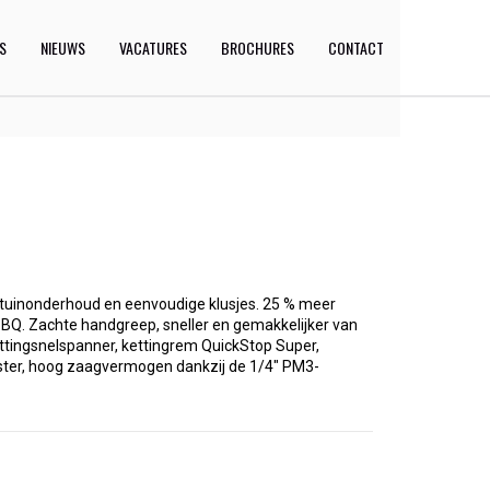
ES
NIEUWS
VACATURES
BROCHURES
CONTACT
t tuinonderhoud en eenvoudige klusjes. 25 % meer
Q. Zachte handgreep, sneller en gemakkelijker van
ttingsnelspanner, kettingrem QuickStop Super,
nster, hoog zaagvermogen dankzij de 1/4" PM3-