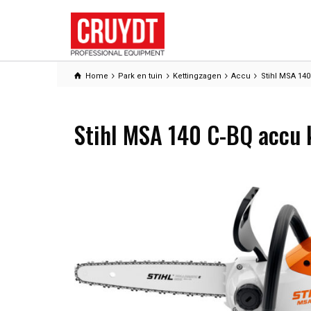
Home
Park en tuin
Kettingzagen
Accu
Stihl MSA 140
Stihl MSA 140 C-BQ accu 