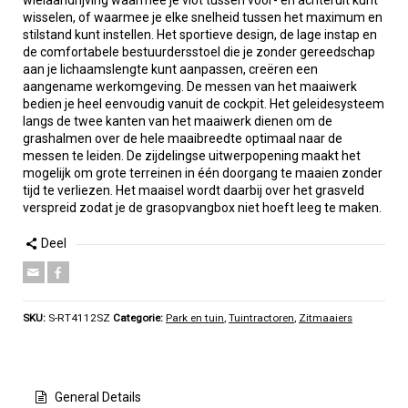
wielaandrijving waarmee je vlot tussen voor- en achteruit kunt
wisselen, of waarmee je elke snelheid tussen het maximum en
stilstand kunt instellen. Het sportieve design, de lage instap en
de comfortabele bestuurdersstoel die je zonder gereedschap
aan je lichaamslengte kunt aanpassen, creëren een
aangename werkomgeving. De messen van het maaiwerk
bedien je heel eenvoudig vanuit de cockpit. Het geleidesysteem
langs de twee kanten van het maaiwerk dienen om de
grashalmen over de hele maaibreedte optimaal naar de
messen te leiden. De zijdelingse uitwerpopening maakt het
mogelijk om grote terreinen in één doorgang te maaien zonder
tijd te verliezen. Het maaisel wordt daarbij over het grasveld
verspreid zodat je de grasopvangbox niet hoeft leeg te maken.
Deel
SKU:
S-RT4112SZ
Categorie:
Park en tuin
,
Tuintractoren
,
Zitmaaiers
General Details