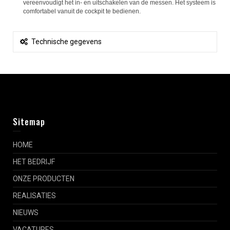
vereenvoudigt het in- en uitschakelen van de messen. Het systeem is
comfortabel vanuit de cockpit te bedienen.
Technische gegevens
Sitemap
HOME
HET BEDRIJF
ONZE PRODUCTEN
REALISATIES
NIEUWS
VACATURES