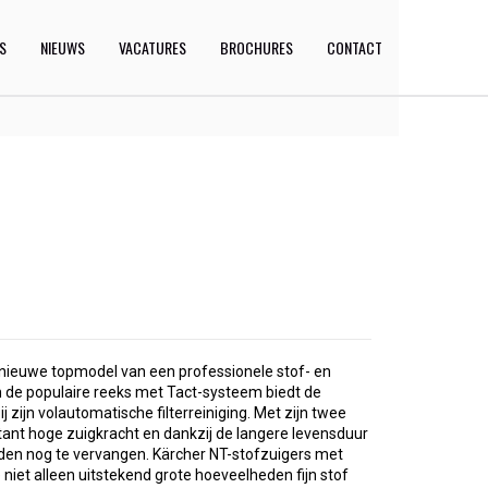
ES
NIEUWS
VACATURES
BROCHURES
CONTACT
n nieuwe topmodel van een professionele stof- en
n de populaire reeks met Tact-systeem biedt de
ij zijn volautomatische filterreiniging. Met zijn twee
ant hoge zuigkracht en dankzij de langere levensduur
 zelden nog te vervangen. Kärcher NT-stofzuigers met
niet alleen uitstekend grote hoeveelheden fijn stof