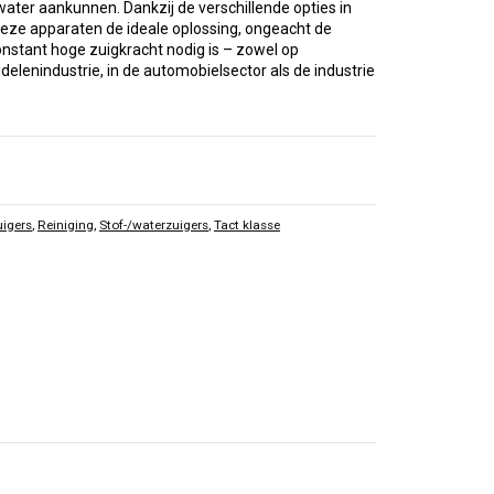
water aankunnen. Dankzij de verschillende opties in
eze apparaten de ideale oplossing, ongeacht de
nstant hoge zuigkracht nodig is – zowel op
elenindustrie, in de automobielsector als de industrie
uigers
,
Reiniging
,
Stof-/waterzuigers
,
Tact klasse