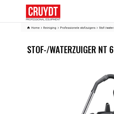
Home
Reiniging
Professionele stofzuigers
Stof-/wate
STOF-/WATERZUIGER NT 65