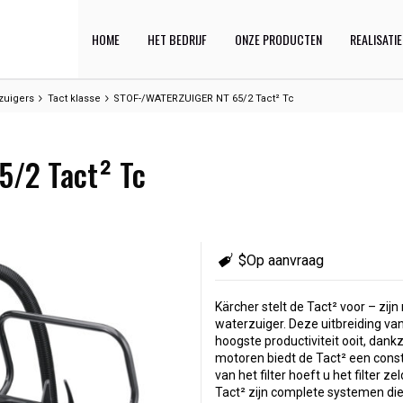
HOME
HET BEDRIJF
ONZE PRODUCTEN
REALISATI
rzuigers
Tact klasse
STOF-/WATERZUIGER NT 65/2 Tact² Tc
/2 Tact² Tc
$Op aanvraag
Kärcher stelt de Tact² voor – zij
waterzuiger. Deze uitbreiding va
hoogste productiviteit ooit, dankz
motoren biedt de Tact² een const
van het filter hoeft u het filter
Tact² zijn complete systemen die 