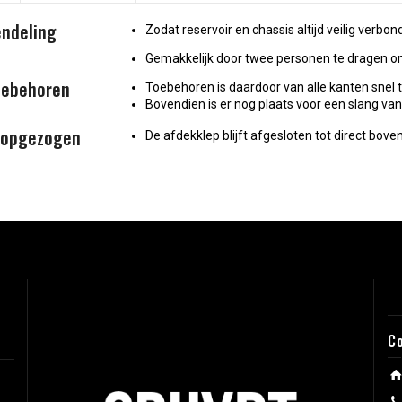
endeling
Zodat reservoir en chassis altijd veilig verbond
Gemakkelijk door twee personen te dragen om 
oebehoren
Toebehoren is daardoor van alle kanten snel t
Bovendien is er nog plaats voor een slang va
n opgezogen
De afdekklep blijft afgesloten tot direct bove
C