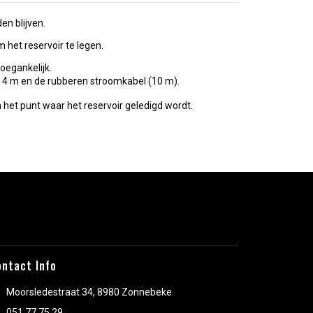
en blijven.
het reservoir te legen.
oegankelijk.
n 4 m en de rubberen stroomkabel (10 m).
n het punt waar het reservoir geledigd wordt.
ontact Info
Moorsledestraat 34, 8980 Zonnebeke
051 77 75 29