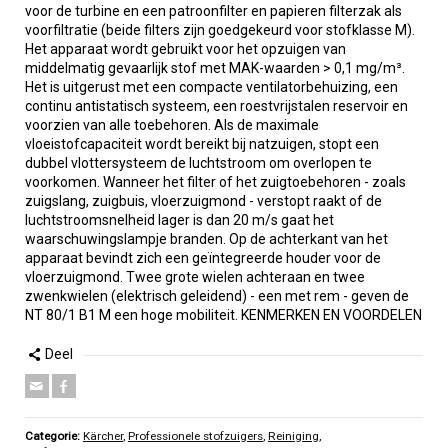
voor de turbine en een patroonfilter en papieren filterzak als
voorfiltratie (beide filters zijn goedgekeurd voor stofklasse M).
Het apparaat wordt gebruikt voor het opzuigen van
middelmatig gevaarlijk stof met MAK-waarden > 0,1 mg/m³.
Het is uitgerust met een compacte ventilatorbehuizing, een
continu antistatisch systeem, een roestvrijstalen reservoir en
voorzien van alle toebehoren. Als de maximale
vloeistofcapaciteit wordt bereikt bij natzuigen, stopt een
dubbel vlottersysteem de luchtstroom om overlopen te
voorkomen. Wanneer het filter of het zuigtoebehoren - zoals
zuigslang, zuigbuis, vloerzuigmond - verstopt raakt of de
luchtstroomsnelheid lager is dan 20 m/s gaat het
waarschuwingslampje branden. Op de achterkant van het
apparaat bevindt zich een geïntegreerde houder voor de
vloerzuigmond. Twee grote wielen achteraan en twee
zwenkwielen (elektrisch geleidend) - een met rem - geven de
NT 80/1 B1 M een hoge mobiliteit. KENMERKEN EN VOORDELEN
Deel
Categorie:
Kärcher
,
Professionele stofzuigers
,
Reiniging
,