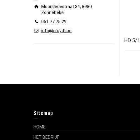
Moorsledestraat 34, 8980
Zonnebeke
051 77 75 29
info@cruydt.be
HD 5/1
Sitemap
HOME
HET BEDRIJF