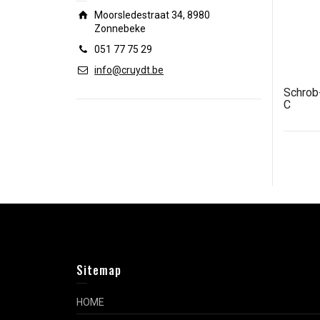
Moorsledestraat 34, 8980
Zonnebeke
051 77 75 29
info@cruydt.be
Schrob
C
Sitemap
HOME