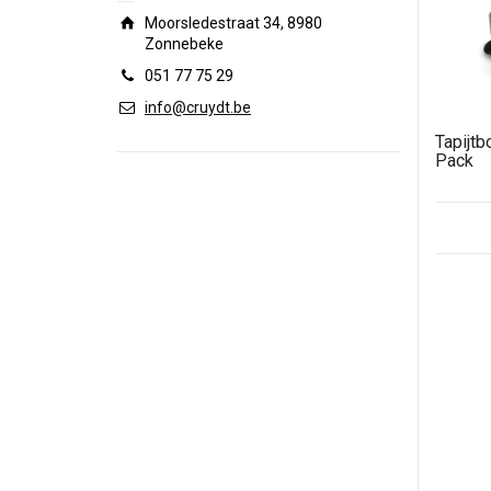
Moorsledestraat 34, 8980
Zonnebeke
051 77 75 29
info@cruydt.be
Tapijtb
Pack