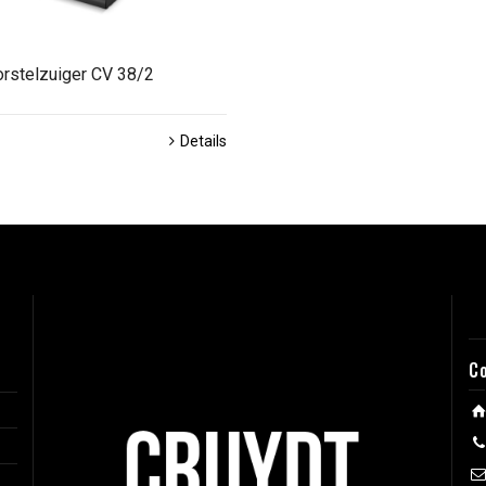
orstelzuiger CV 38/2
Details
C