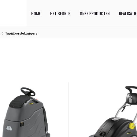
HOME
HET BEDRIJF
ONZE PRODUCTEN
REALISATI
s
Tapijtborstelzuigers