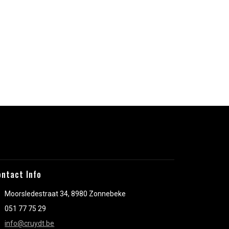
ontact Info
Moorsledestraat 34, 8980 Zonnebeke
051 77 75 29
info@cruydt.be