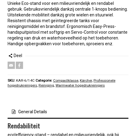
Unieke Eco-stand voor een milieuvriendelijk en rendabel
gebruik. Gebruiksvriendelijk dankzij centrale 1-knops bediening.
Uitstekende mobiliteit dankzij grote wielen en stuurwiel.
Resistent chassis met geïntegreerde tanks voor
reinigingsmiddel en brandstof. Ergonomisch Easy-Press-
handspuitpistool met softgrip en Servo-Control voor constante
regeling van druk en waterhoeveelheid op het toebehoren.
Handige opbergvakken voor toebehoren, sproeiers enz.
Deel
SKU:
KAR-6/14C
Categorie:
Compactklasse
,
Kärcher
,
Professionele
hogedrukreinigers
,
Reiniging
,
Warmwater hogedrukreinigers
General Details
Rendabiliteit
eco!efficiency
-stand – rendabel en milieuvriendelijk, ook bij