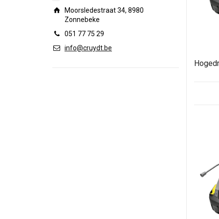
Moorsledestraat 34, 8980
Zonnebeke
051 77 75 29
info@cruydt.be
Hogedr