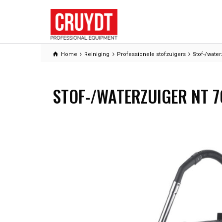
Home
Reiniging
Professionele stofzuigers
Stof-/wate
STOF-/WATERZUIGER NT 7