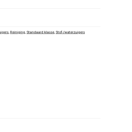
uigers
,
Reiniging
,
Standaard klasse
,
Stof-/waterzuigers