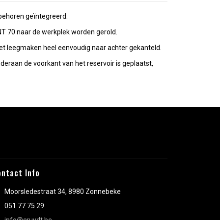
ebehoren geïntegreerd.
T 70 naar de werkplek worden gerold.
het leegmaken heel eenvoudig naar achter gekanteld.
raan de voorkant van het reservoir is geplaatst,
ontact Info
Moorsledestraat 34, 8980 Zonnebeke
051 77 75 29