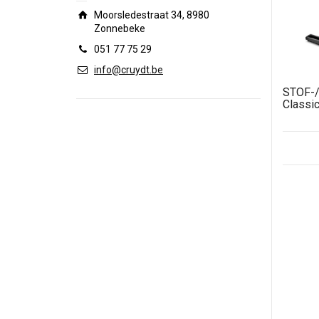
Moorsledestraat 34, 8980
Zonnebeke
051 77 75 29
info@cruydt.be
STOF-
Classi